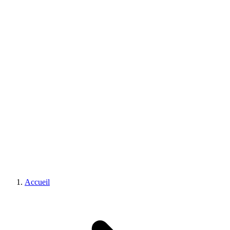
+352 621 479 364
Accueil