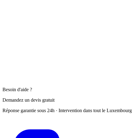
Élagage d'arbres
jusqu'à 8-10 mètres (sans nacelle)
Abattage de petits et moyens arbres
Dessouchage
(broyage ou extraction de souche)
Tonte et entretien de pelouse
Nettoyage de jardin
saisonnier
Évacuation des déchets verts
vers les filières appropriées
Nous vérifions la réglementation applicable à votre situation et vous
conseillons sur les démarches d'autorisation si nécessaire.
Intervention dans tout le Grand-Duché. Devis gratuit sous 24h.
Besoin d'aide ?
Demandez un devis gratuit
Réponse garantie sous 24h · Intervention dans tout le Luxembourg