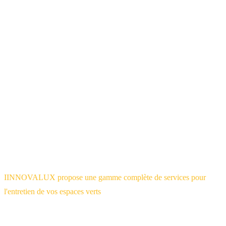
Déchetterie communale
: Tous les déchets verts sont acceptés
gratuitement par les déchetteries luxembourgeoises sur présentation
d'une preuve de résidence. Certaines communes organisent aussi
une collecte à domicile.
Bois de chauffage
: Les troncs d'une certaine taille peuvent être
débités en bûches. Si vous avez une cheminée ou un poêle, c'est une
valorisation intéressante.
Nos services d'élagage et d'entretien
extérieur
IINNOVALUX propose une gamme complète de services pour
l'entretien de vos espaces verts
au Luxembourg :
Taille de haies
: haies taillées régulièrement, avec évacuation
des résidus