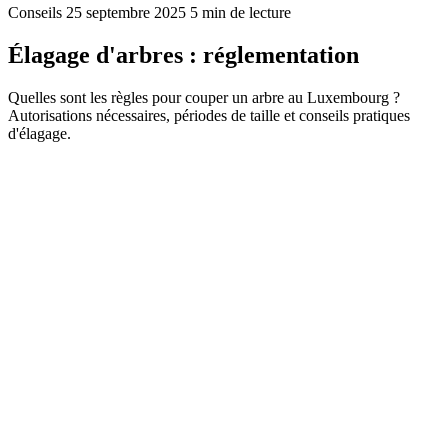
Conseils
25 septembre 2025
5 min de lecture
Élagage d'arbres : réglementation
Quelles sont les règles pour couper un arbre au Luxembourg ?
Autorisations nécessaires, périodes de taille et conseils pratiques
d'élagage.
Élagage d'arbres au
Luxembourg : réglementation
et conseils pratiques
Vous souhaitez tailler une haie, élaguer un grand arbre ou abattre un
arbre dangereux dans votre jardin ? Au Luxembourg, la coupe et
l'élagage d'arbres sont soumis à une réglementation précise qu'il faut
connaître avant de sortir la tronçonneuse. Voici un guide complet sur
les règles applicables et les bonnes pratiques d'élagage.