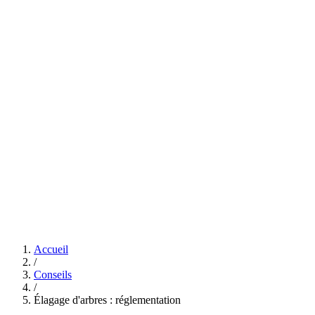
+352 621 479 364
Accueil
/
Conseils
/
Élagage d'arbres : réglementation